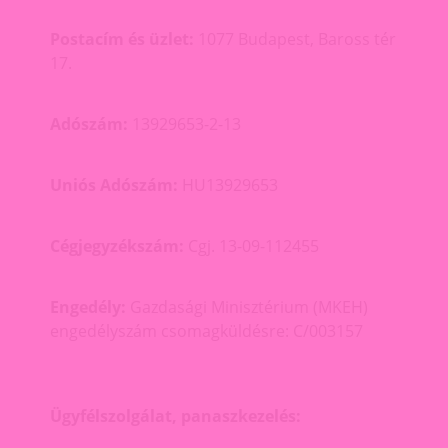
Postacím és üzlet:
1077 Budapest, Baross tér
17.
Adószám:
13929653-2-13
Uniós Adószám:
HU13929653
Cégjegyzékszám:
Cgj. 13-09-112455
Engedély:
Gazdasági Minisztérium (MKEH)
engedélyszám csomagküldésre: C/003157
Ügyfélszolgálat, panaszkezelés: