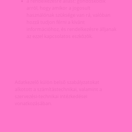
a rendelkezésre állást: gondoskodik
arról, hogy amikor a jogosult
használónak szüksége van rá, valóban
hozzá tudjon férni a kívánt
információhoz, és rendelkezésre álljanak
az ezzel kapcsolatos eszközök.
Adatkezelő külön belső szabályzatokat
alkotott a számítástechnikai, valamint a
szervezési-technikai intézkedései
vonatkozásában.