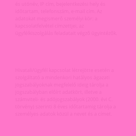
és utónév, IP cím, bejelentkezési hely és
időtartam, telefonszám, e-mail cím. Az
adatokat megismerő személyi kör: a
kapcsolatfelvétel címzettjei, az
ügyfélkiszolgálás feladatait végző ügyintézők.
Hivatali/ügyfél kapcsolat létrejötte esetén a
szolgáltató a mindenkori hatályos ágazati
jogszabályoknak megfelelő ideig tárolja a
jogszabályban előírt adatkört, illetve a
számviteli- és adójogszabályok (2000. évi C.
törvény) szerinti 8 éves időtartamig tárolja a
személyes adatok közül a nevet és a címet.