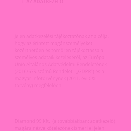
AZ ADATKEZELŐ
Jelen adatkezelési tájékoztatónak az a célja,
hogy az érintett magánszemélyeket
közérthetően és tömören tájékoztassa a
személyes adataik kezeléséről, az Európai
Unió Általános Adatvédelmi Rendeletének
(2016/679.számú Rendelet - „GDPR”) és a
magyar Infotörvénynek (2011. évi CXII.
törvény) megfelelően.
Diamond 99 Kft. (a továbbiakban: adatkezelő)
magára nézve kötelezőnek ismeri el jelen