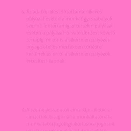
Az adatkezelés időtartama: sikeres
pályázat esetén a munkaügyi szabályok
szerinti időtartamig, sikertelen pályázat
esetén a pályázatról való döntést követő
5. napig, mikor is a sikertelen pályázati
anyagok teljes mértékben törlésre
kerülnek és erről a sikertelen pályázok
értesítést kapnak.
A személyes adatok címzettjei, illetve a
címzettek kategóriái: a munkáltatónál a
munkáltatói jogok gyakorlására jogosult
vezető, munkaügyi feladatokat ellátó