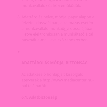
munkavállalók és közreműködők.
Adattárolás helye, módja: papír alapon a
felvételi dossziékban, alkalmazás esetén
a munkavállaló munkaügyi dossziéjában,
illetve elektronikusan a munkáltató által
használt e-mail levelező rendszerben.
ADATTÁROLÁS MÓDJA, BIZTONSÁG
Az adatkezelő honlapjait kiszolgáló
szerverek a http://www mediacenter.hu-
nál találhatók
6.1. Adatbiztonság