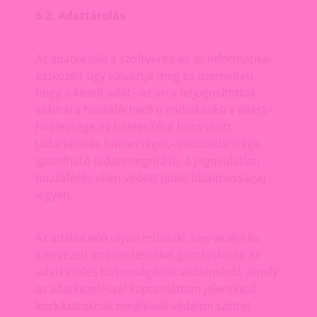
6.2. Adattárolás
Az adatkezelő a szoftvereit és az informatikai
eszközeit úgy választja meg és üzemelteti,
hogy a kezelt adat:- az arra feljogosítottak
számára hozzáférhető (rendelkezésre állás),-
hitelessége és hitelesítése biztosított
(adatkezelés hitelessége);- változatlansága
igazolható (adatintegritás);- a jogosulatlan
hozzáférés ellen védett (adat bizalmassága)
legyen.
Az adatkezelő olyan műszaki, szervezési és
szervezeti intézkedésekkel gondoskodik az
adatkezelés biztonságának védelméről, amely
az adatkezeléssel kapcsolatban jelentkező
kockázatoknak megfelelő védelmi szintet