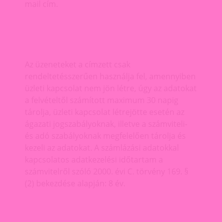
mail cím.
Az üzeneteket a címzett csak
rendeltetésszerűen használja fel, amennyiben
üzleti kapcsolat nem jön létre, úgy az adatokat
a felvételtől számított maximum 30 napig
tárolja, üzleti kapcsolat létrejötte esetén az
ágazati jogszabályoknak, illetve a számviteli-
és adó szabályoknak megfelelően tárolja és
kezeli az adatokat. A számlázási adatokkal
kapcsolatos adatkezelési időtartam a
számvitelről szóló 2000. évi C. törvény 169. §
(2) bekezdése alapján: 8 év.