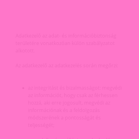
Adatkezelő az adat- és információbiztonság
területére vonatkozóan külön szabályzatot
alkotott.
Az adatkezelő az adatkezelés során megőrzi:
az integritást és bizalmasságot: megvédi
az információt, hogy csak az férhessen
hozzá, aki erre jogosult, megvédi az
információnak és a feldolgozás
módszerének a pontosságát és
teljességét;