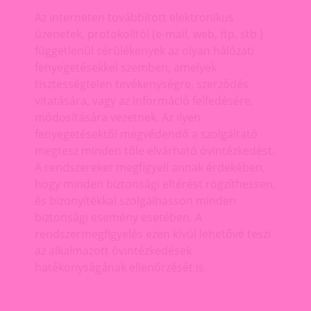
Az interneten továbbított elektronikus
üzenetek, protokolltól (e-mail, web, ftp, stb.)
függetlenül sérülékenyek az olyan hálózati
fenyegetésekkel szemben, amelyek
tisztességtelen tevékenységre, szerződés
vitatására, vagy az információ felfedésére,
módosítására vezetnek. Az ilyen
fenyegetésektől megvédendő a szolgáltató
megtesz minden tőle elvárható óvintézkedést.
A rendszereket megfigyeli annak érdekében,
hogy minden biztonsági eltérést rögzíthessen,
és bizonyítékkal szolgálhasson minden
biztonsági esemény esetében. A
rendszermegfigyelés ezen kívül lehetővé teszi
az alkalmazott óvintézkedések
hatékonyságának ellenőrzését is.