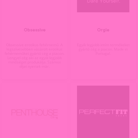
Obsessive
Orgie
Obsessive erotikus fehérnemű. A
Egyik legjobb intím termékeket
legszívesebben vásárolt erotikus
gyártó cég a piacon. Made in
fehérneműket gyártó cég a piacon.
Portugal.
Lengyel cég aki az egyik legjobb
minőséget produkálja. Számos
díjat nyertek már.