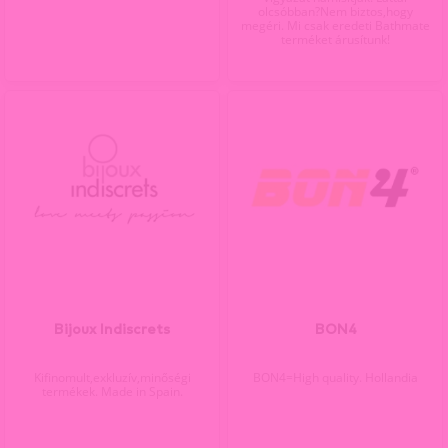
olcsóbban?Nem biztos,hogy
megéri. Mi csak eredeti Bathmate
terméket árusítunk!
Bijoux Indiscrets
BON4
Kifinomult,exkluzív,minőségi
BON4=High quality. Hollandia
termékek. Made in Spain.