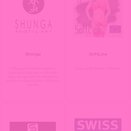
Shunga
SoftLine
A Shunga termékek segítik a
Szép ruhák. Made in Poland.
szeretkező párokat a szexuális
vágy, az együttlét és kielégülés
maximum fokozásában. Made in
Canada.