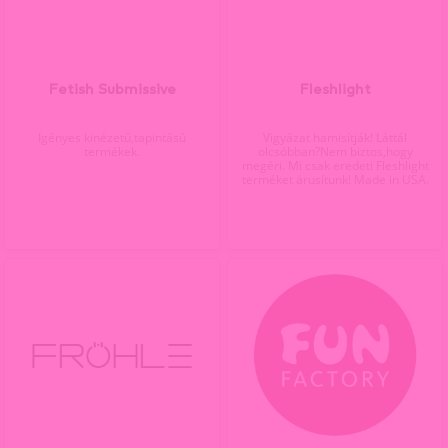
Fetish Submissive
Fleshlight
Igényes kinézetű,tapintású
Vigyázat hamisítják! Láttál
termékek.
olcsóbban?Nem biztos,hogy
megéri. Mi csak eredeti Fleshlight
terméket árusítunk! Made in USA.