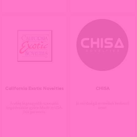
California Exotic Novelties
CHISA
A világ legnagyobb szexuális
Jó minőségű termékek kedvező
segédeszköz gyára.Made in USA.
áron.
1év garancia.