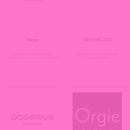
Nexus
NSNOVELTIES
Prosztata maszírózók és
Szép és jó termékek.Szép
vibrátorok ergonomikus formával
csomagolásban.
Angliából.