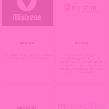
Mistress
Mystim
Maszturbátorok,egyéb eszközök jó
Kiváló elektro és egyéb
minőségben és kedvező áron.
termékeket gyártó Német cég.
FIGYELMEZTETÉS: Szívbetegeknek
és várandós kismamáknak nem
ajánlott a használata. Gyerekek
elől elzárva tartandó.