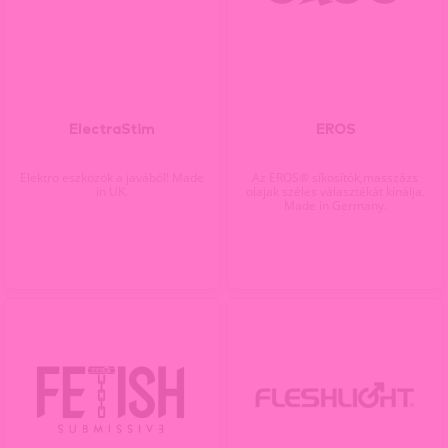
ElectraStim
EROS
Elektro eszközök a javából! Made
Az EROS® síkosítók,masszázs
in UK.
olajak széles választékát kínálja.
Made in Germany.