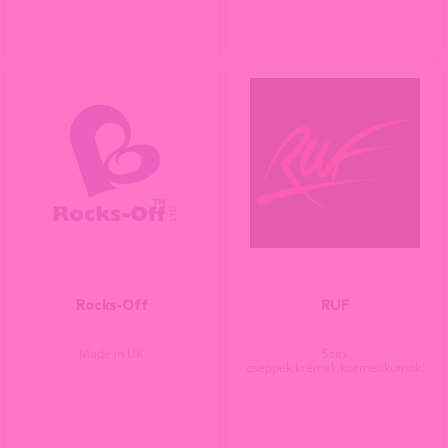
Rocks-Off
RUF
Made in UK.
Szex
cseppek,krémek,kozmetikumok.