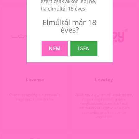
ezért csak akkor lépj be,
ha elmúltál 18 éves!
Elmúltál már 18
éves?
NEM
IGEN
Lovense
Lovetoy
Csúcs technológia a szexuális
2008 óta a gyártó céljának tekinti,
segédeszközök terén.
hogy kifogástalan, mégis
megfizethető áron elérhető
termékekkel segítse az egyén
szexualitásának új szintre
emelését.