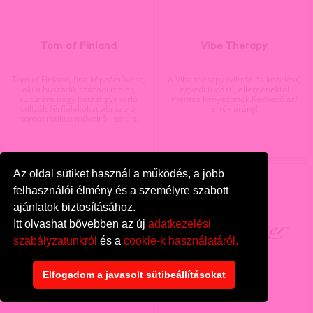
Tom of Finland
Vibe Therapy
Tom of Finland, finn képzőművész,
A Vibe therapy (vibrációs kezelést)
aki a huszadik századi meleg
egyedi tudású, allergénektől
kultúrára nagy hatást gyakorló
mentes kényeztetők.Kedvező ár/
stilizált férfialakokat ábrázoló,
érték arány!
homoerotikus műveiről ismert.
Az oldal sütiket használ a működés, a jobb
felhasználói élmény és a személyre szabott
ajánlatok biztosításához.
Itt olvashat bővebben az új
adatkezelési
szabályzatunkról
és a
cookie-k használatáról.
Elfogadom a javasolt sütibeállításokat