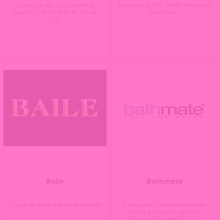
Angol termék. Egy számmal
Designed in USA. Kiváló minőségű
nagyobb a ruha mint ami ide van
szexi ruhák.
írva.
Baile
Bathmate
Szuper ár érték arányú termékek!
A világ első vízzel használandó
pénisz pumpája Angliából.
Vigyázat hamisítják! Láttál