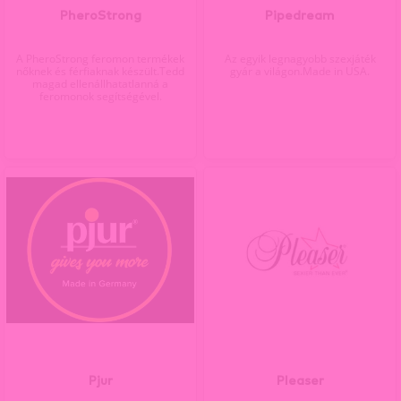
PheroStrong
Pipedream
A PheroStrong feromon termékek
Az egyik legnagyobb szexjáték
nőknek és férfiaknak készült.Tedd
gyár a világon.Made in USA.
magad ellenállhatatlanná a
feromonok segítségével.
Pjur
Pleaser