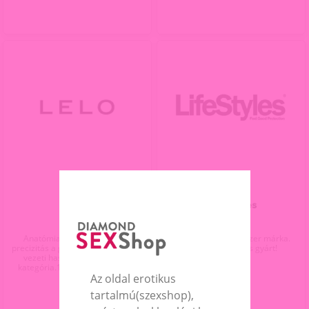
LELO
LifeStyles
Anatómiailag tervezett svéd
Az egyik legjobb óvszer márka.
precizitás a gyönyörök élményébe
Latex menteset is gyárt!
vezeti használóját. Prémium
kategória.1év gyártói garancia.
Az oldal erotikus
tartalmú(szexshop),