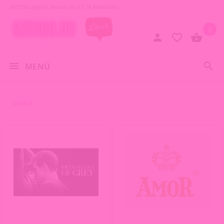
1077 Budapest, Baross tér 17. (A Keletinél)
0
MENÜ
Márkák