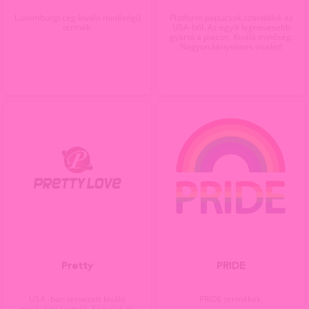
Luxemburgi cég-kiváló minőségű
Platform papucsok,szandálok az
termék.
USA-ból. Az egyik legnevesebb
gyártó a piacon. Kiváló minőség.
Nagyon kényelmes viselet!
Pretty
PRIDE
USA -ban tervezett kiváló
PRIDE termékek.
minőségű termék. Fényűző és