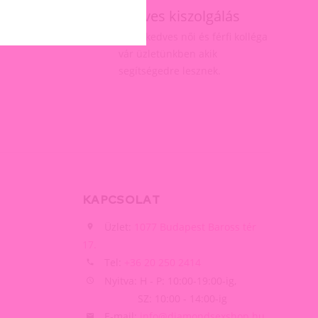
ás
Kedves kiszolgálás
elésnél
Több kedves női és férfi kolléga
vár üzletünkben akik
segítségedre lesznek.
KAPCSOLAT
Üzlet:
1077 Budapest Baross tér
17.
Tel:
+36 20 250 2414
Nyitva: H - P: 10:00-19:00-ig,
SZ: 10:00 - 14:00-ig
E-mail:
info@diamondsexshop.hu