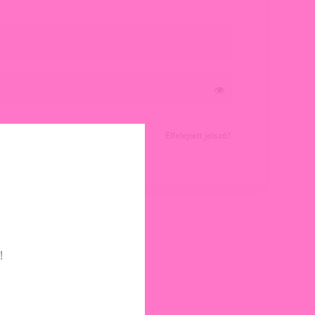
Elfelejtett jelszó?
!