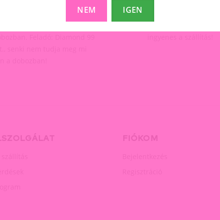
NEM
IGEN
aximális diszkréció
Ingyenes szállít
ladás jelölés nélküli karton
25.000 Ft feletti rend
bozban. Feladó: Diamond 99
ingyenes a szállítás!
t., senki nem tudja meg mi
n a dobozban!
LSZOLGÁLAT
FIÓKOM
 szállítás
Bejelentkezés
érdések
Regisztráció
rogram