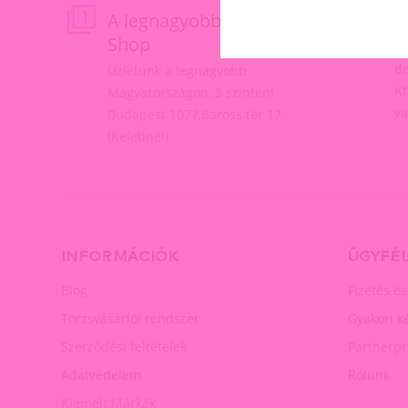
A legnagyobb Erotic
M
Shop
Fe
do
Üzletünk a legnagyobb
Kf
Magyarországon, 3 szinten!
va
Budapest 1077,Baross tér 17.
(Keletinél)
INFORMÁCIÓK
ÜGYFÉ
Blog
Fizetés és
Törzsvásárlói rendszer
Gyakori k
Szerződési feltételek
Partnerp
Adatvédelem
Rólunk
Kiemelt Márkák