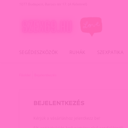
1077 Budapest, Baross tér 17. (A Keletinél)
SEGÉDESZKÖZÖK
RUHÁK
SZEXPATIKA
Főoldal
Bejelentkezés
BEJELENTKEZÉS
Kérjük a vásárláshoz jelentkezz be!
5% regisztrációs kedvezmény első rendelésnél!